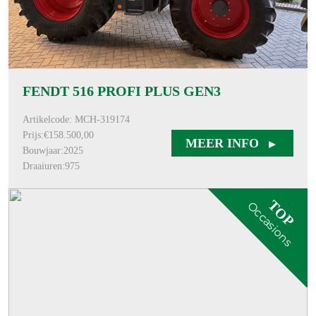
FENDT 516 PROFI PLUS GEN3
Artikelcode: MCH-319174
Prijs:€158.500,00
MEER INFO
Bouwjaar:2025
Draaiuren:975
TOP
Occasions