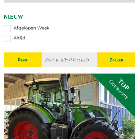
NIEUW
Afgelopen Week
Altijd
Reset
Zoeken
TOP
Occasions