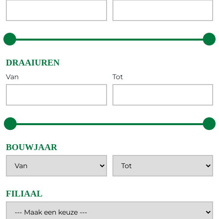
50
900 00
DRAAIUREN
Van
Tot
50
20 00
BOUWJAAR
FILIAAL