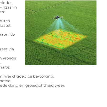
eriodes.
inzaai in
oze
outes
aatst.
en om de
ress via
en vroege
.
halte:
: werkt goed bij bewolking.
massa.
edekking en groeidichtheid weer.