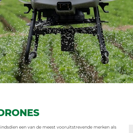
 DRONES
 sindsdien een van de meest vooruitstrevende merken als