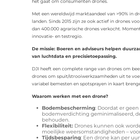
het gaat om consumenten drones.
Met een wereldwijd marktaandeel van >90% in dron
landen. Sinds 2015 zijn ze ook actief in drones vo
dan 400.000 agrarische drones verkocht. Moment
innovatie- en testregio.
De missie: Boeren en adviseurs helpen duurza
van luchtdata en precisietoepassing.
DJI heeft een complete range van drones om bee
drones om spuit/strooiwerkzaamheden uit te voer
variabel bemesten en spotsprayen in kaart breng
Waarom werken met een drone?
Bodembescherming
: Doordat er geen
bodemverdichting geminimaliseerd, de
behouden.
Flexibiliteit:
Drones kunnen ook worde
moeilijke weersomstandigheden – voor
Tijdsbesparing
: Een drone kan per uu