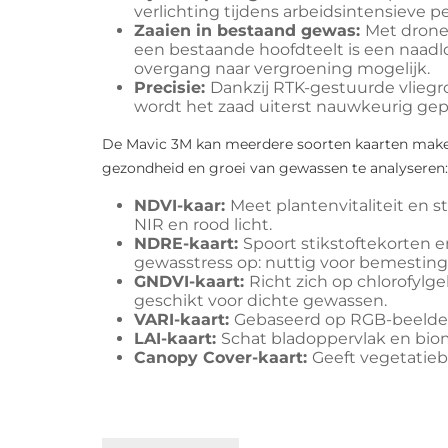
verlichting tijdens arbeidsintensieve p
Zaaien in bestaand gewas:
Met drone‑
een bestaande hoofdteelt is een naadl
overgang naar vergroening mogelijk.
Precisie:
Dankzij RTK‑gestuurde vliegr
wordt het zaad uiterst nauwkeurig gepl
De Mavic 3M kan meerdere soorten kaarten mak
gezondheid en groei van gewassen te analyseren:
NDVI-kaar:
Meet plantenvitaliteit en st
NIR en rood licht.
NDRE-kaart:
Spoort stikstoftekorten 
gewasstress op: nuttig voor bemesting
GNDVI-kaart:
Richt zich op chlorofylge
geschikt voor dichte gewassen.
VARI-kaart:
Gebaseerd op RGB-beelden
LAI-kaart:
Schat bladoppervlak en bio
Canopy Cover-kaart:
Geeft vegetatieb