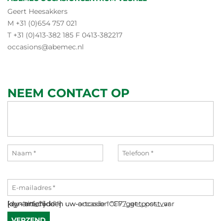
Geert Heesakkers
M +31 (0)654 757 021
T +31 (0)413-382 185 F 0413-382217
occasions@abemec.nl
NEEM CONTACT OP
[dynamichidden uw-occasion "CF7_get_post_var key='title'"]
[dynamichidden uw-artcode "CF7_get_post_var key='art_code'"]